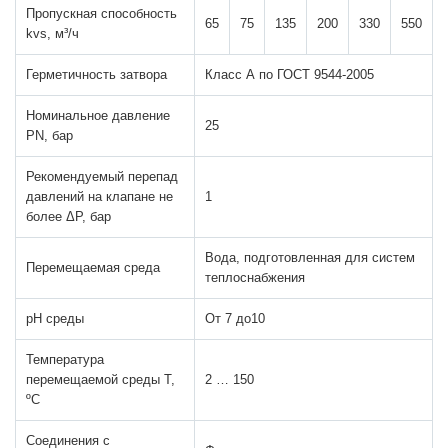
Пропускная способность
65
75
135
200
330
550
kvs, м³/ч
Герметичность затвора
Класс А по ГОСТ 9544-2005
Номинальное давление
25
PN, бар
Рекомендуемый перепад
давлений на клапане не
1
более ΔР, бар
Вода, подготовленная для систем
Перемещаемая среда
теплоснабжения
pH среды
От 7 до10
Температура
перемещаемой среды Т,
2 … 150
ºС
Соединения с