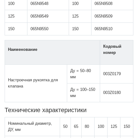
100
065N9548
100
065N9508
125
065N9549
125
065N9509
150
065N9550
150
065N9510
Кодовый
Наименование
номер
Ду = 50–80
003Z0179
мм
Настроечная рукоятка для
клапана
Ду = 100–150
003Z0180
мм
Технические характеристики
Номинальный диаметр,
50
65
80
100
125
150
ДУ, мм