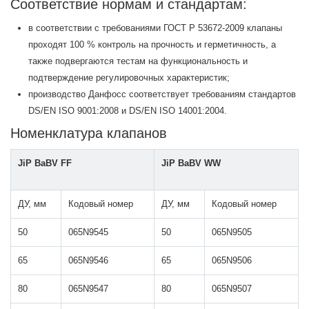
Соответствие нормам и стандартам:
в соответствии с требованиями ГОСТ Р 53672-2009 клапаны
проходят 100 % контроль на прочность и герметичность, а
также подвергаются тестам на функциональность и
подтверждение регулировочных характеристик;
производство Данфосс соответствует требованиям стандартов
DS/EN ISO 9001:2008 и DS/EN ISO 14001:2004.
Номенклатура клапанов
JiP BaBV FF
JiP BaBV WW
ДУ, мм
Кодовый номер
ДУ, мм
Кодовый номер
50
065N9545
50
065N9505
65
065N9546
65
065N9506
80
065N9547
80
065N9507