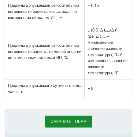
Пределы допускаемой относительной
± 0,15
погрешности расчёта массы воды по
измеренным сигналам ИП, %
± (0,5+Δ t
/Δ t),
min
где: Δ t
–
min
минимальное
Пределы допускаемой относительной
значение разности
погрешности расчёта тепловой энергии
температуры, °С Δ t –
по измеренным сигналам ИП, %
измеренное значение
разности
температуры, °С
Пределы допускаемого суточного хода
± 5
часов, с
ЗАКАЗАТЬ ТОВАР