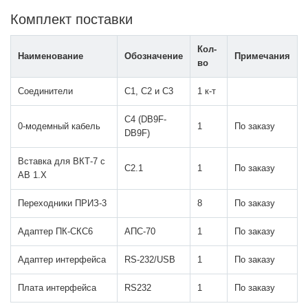
Комплект поставки
Кол-
Наименование
Обозначение
Примечания
во
Соединители
С1, С2 и С3
1 к-т
C4 (DB9F-
0-модемный кабель
1
По заказу
DB9F)
Вставка для ВКТ-7 с
С2.1
1
По заказу
АВ 1.Х
Переходники ПРИЗ-3
8
По заказу
Адаптер ПК-СКС6
АПС-70
1
По заказу
Адаптер интерфейса
RS-232/USB
1
По заказу
Плата интерфейса
RS232
1
По заказу