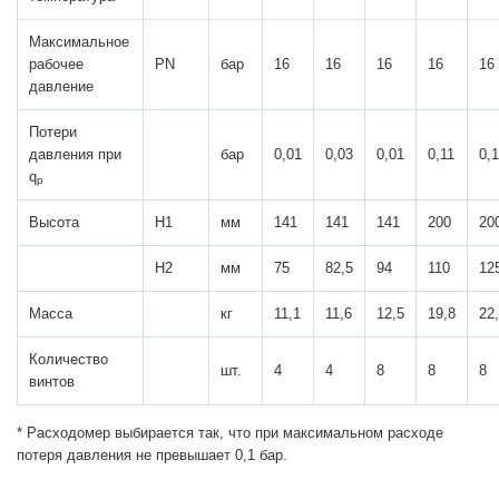
Максимальное
рабочее
PN
бар
16
16
16
16
16
давление
Потери
давления при
бар
0,01
0,03
0,01
0,11
0,1
q
p
Высота
H1
мм
141
141
141
200
20
H2
мм
75
82,5
94
110
12
Масса
кг
11,1
11,6
12,5
19,8
22
Количество
шт.
4
4
8
8
8
винтов
* Расходомер выбирается так, что при максимальном расходе
потеря давления не превышает 0,1 бар.