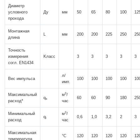
Диаметр
условного
Ду
мм
50
65
80
100
12
прохода
Монтажная
L
мм
200
200
225
250
25
длина
Точность
измерения
Kлаcс
3
3
3
3
3
согл. EN1434
л/
Вес импульса
100
100
100
100
10
имп.
3
Максимальный
м
/
q
60
60
90
180
25
s
расход*
час
3
Минимальный
м
/
q
0,6
1,0
3,2
2
3
i
расход
час
Максимальная
°C
120
120
120
120
12
температура