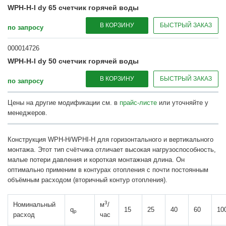
WPH-H-I dy 65 счетчик горячей воды
В КОРЗИНУ
БЫСТРЫЙ ЗАКАЗ
по запросу
000014726
WPH-H-I dy 50 счетчик горячей воды
В КОРЗИНУ
БЫСТРЫЙ ЗАКАЗ
по запросу
Цены на другие модификации см. в
прайс-листе
или уточняйте у
менеджеров.
Конструкция WPH-H/WPHI-H для горизонтального и вертикального
монтажа. Этот тип счётчика отличает высокая нагрузоспособность,
малые потери давления и короткая монтажная длина. Он
оптимально применим в контурах отопления с почти постоянным
объёмным расходом (вторичный контур отопления).
3
Номинальный
м
/
q
15
25
40
60
10
p
расход
час