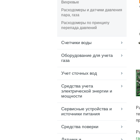
Вихревые
Расходомеры и датчики давления
пара, газа
Расходомеры по принципу
перепада давлений
Счетчики воды
Оборудование для учета
газа
Учет сточных вод
Средства учета
электрической энергии и
мощности
Р
Сервисные устройства и
источники питания
те
п
Средства поверки
Р
га
Датчики и