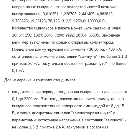
непрерывных импульсных последовательностей возможен
выбор значений: 0,610351; 1,220703; 2,441405; 4,882812;
9,765625; 19,53125; 78,125; 312,5; 1250,0; 10000,0 Гц.
Количество импульсов в пакете может быть задано из ряда:
16; 64; 256; 1024; 2048; 7200; 9192; 18384; 65535. Выходные
цепи мер выполнены по схеме с открытым коллектором.
Предельное коммутируемое напряжение - 36 В, ток - 400 мА,
остаточное напряжение в состоянии "замкнуто" - не более 1,1 В
при токе 20 мА, ток утечки в состоянии "разомкнуто" - не более
0,1 мА.
Для измерения и контроля стенд имеет:
вход измерения периода следования импульсов в диапазоне от
0,1 до 3200 мс. Этот вход рассчитан на прием прямоугольных
импульсов положительной полярности амплитудой от 8 до 15
В, а также дискретных сигналов "замкнуто/разомкнуто" с
параметрами: остаточное напряжение в состоянии "замкнуто" -
не более 1,5 В при токе 2 мА, ток утечки в состоянии