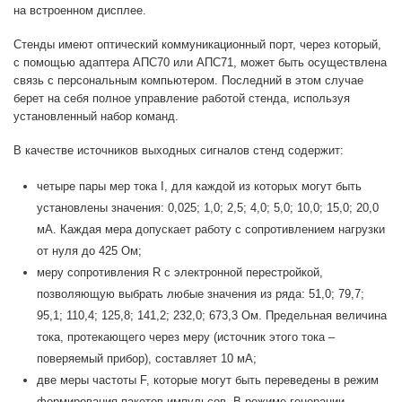
на встроенном дисплее.
Стенды имеют оптический коммуникационный порт, через который,
с помощью адаптера АПС70 или АПС71, может быть осуществлена
связь с персональным компьютером. Последний в этом случае
берет на себя полное управление работой стенда, используя
установленный набор команд.
В качестве источников выходных сигналов стенд содержит:
четыре пары мер тока I, для каждой из которых могут быть
установлены значения: 0,025; 1,0; 2,5; 4,0; 5,0; 10,0; 15,0; 20,0
мА. Каждая мера допускает работу с сопротивлением нагрузки
от нуля до 425 Ом;
меру сопротивления R с электронной перестройкой,
позволяющую выбрать любые значения из ряда: 51,0; 79,7;
95,1; 110,4; 125,8; 141,2; 232,0; 673,3 Ом. Предельная величина
тока, протекающего через меру (источник этого тока –
поверяемый прибор), составляет 10 мА;
две меры частоты F, которые могут быть переведены в режим
формирования пакетов импульсов. В режиме генерации