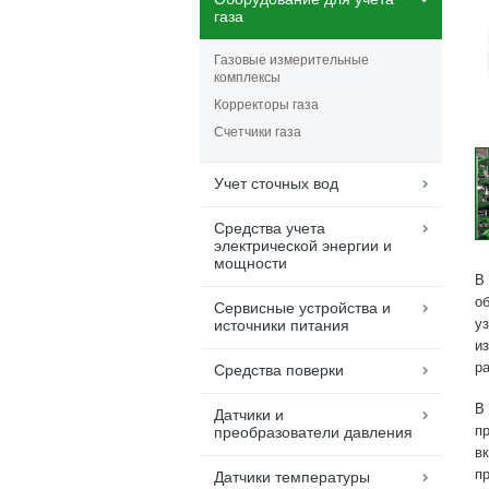
газа
Газовые измерительные
комплексы
Корректоры газа
Счетчики газа
Учет сточных вод
Средства учета
электрической энергии и
мощности
В
о
Сервисные устройства и
у
источники питания
и
ра
Средства поверки
В 
Датчики и
п
преобразователи давления
в
п
Датчики температуры