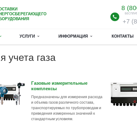
8 (80
ОСТАВКИ
НЕРГОСБЕРЕГАЮЩЕГО
БЕСПЛА
БОРУДОВАНИЯ
+7 (
УСЛУГИ
ИНФОРМАЦИЯ
КОНТАКТЫ
 учета газа
Газовые измерительные
комплексы
Предназначены для измерения расхода
и объема газов различного состава,
транспортируемых по трубопроводам и
приведения измеренных значений к
стандартным условиям.