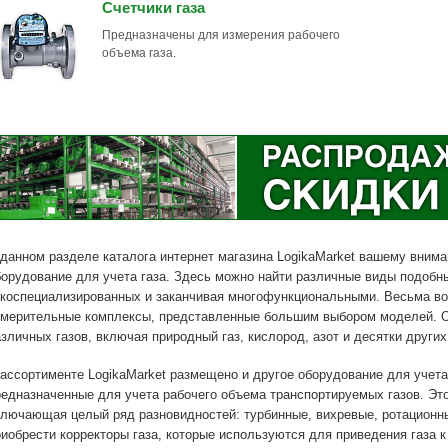
Счетчики газа
Предназначены для измерения рабочего
объема газа.
 данном разделе каталога интернет магазина LogikaMarket вашему вним
борудование для учета газа. Здесь можно найти различные виды подобны
зкоспециализированных и заканчивая многофункциональными. Весьма в
змерительные комплексы, представленные большим выбором моделей. О
зличных газов, включая природный газ, кислород, азот и десятки других
ассортименте LogikaMarket размещено и другое оборудование для учета 
редназначенные для учета рабочего объема транспортируемых газов. Эт
ключающая целый ряд разновидностей: турбинные, вихревые, ротационные
риобрести корректоры газа, которые используются для приведения газа 