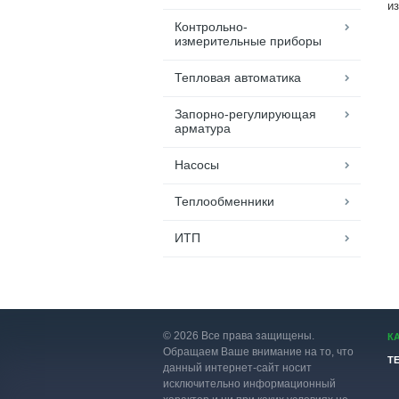
и
Контрольно-
измерительные приборы
Тепловая автоматика
Запорно-регулирующая
арматура
Насосы
Теплообменники
ИТП
© 2026 Все права защищены.
К
Обращаем Ваше внимание на то, что
Т
данный интернет-сайт носит
исключительно информационный