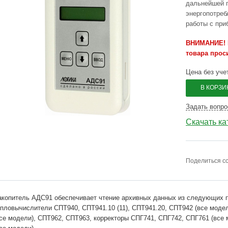
дальнейшей п
энергопотреб
работы с пр
ВНИМАНИЕ! Н
товара прос
Цена без уче
В КОРЗИ
Задать вопро
Скачать кат
Поделиться с
акопитель АДС91 обеспечивает чтение архивных данных из следующих
епловычислители СПТ940, СПТ941.10 (11), СПТ941.20, СПТ942 (все моде
все модели), СПТ962, СПТ963, корректоры СПГ741, СПГ742, СПГ761 (все 