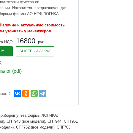
одготовки отчетов об
лении. Накопитель предназначен для
иборами фирмы АО НПФ ЛОГИКА.
аличие и актуальную стоимость
им уточнять у менеджеров.
16800
та НДС:
руб.
НУ
БЫСТРЫЙ ЗАКАЗ
с
алог (pdf)
сылкой:
 приборов учета фирмы ЛОГИКА:
ли), СПТ943 (все модели), СПТ944, СПТ961
модели), СПГ762 (все модели), СПГ763