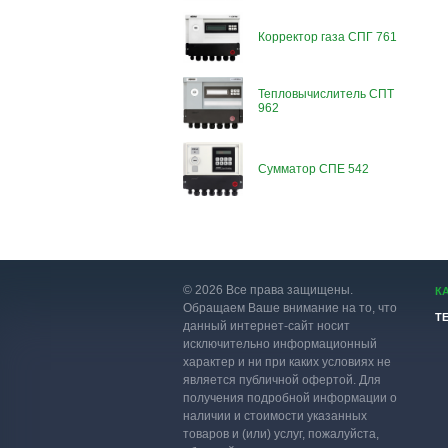
Корректор газа СПГ 761
Тепловычислитель СПТ
962
Сумматор СПЕ 542
© 2026 Все права защищены.
К
Обращаем Ваше внимание на то, что
Т
данный интернет-сайт носит
исключительно информационный
характер и ни при каких условиях не
является публичной офертой. Для
получения подробной информации о
наличии и стоимости указанных
товаров и (или) услуг, пожалуйста,