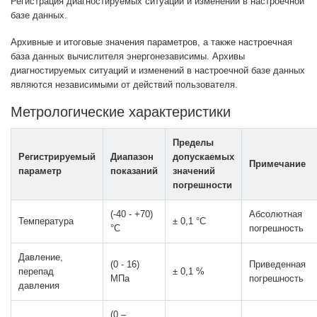
Регистрация диагностируемых ситуаций и изменений в настроечной
базе данных.
Архивные и итоговые значения параметров, а также настроечная
база данных вычислителя энергонезависимы. Архивы
диагностируемых ситуаций и изменений в настроечной базе данных
являются независимыми от действий пользователя.
Метрологические характеристики
Пределы
Регистрируемый
Диапазон
допускаемых
Примечание
параметр
показаний
значений
погрешности
(-40 - +70)
Абсолютная
Температура
± 0,1 °С
°С
погрешность
Давление,
(0 - 16)
Приведенная
перепад
± 0,1 %
МПа
погрешность
давления
(0 –