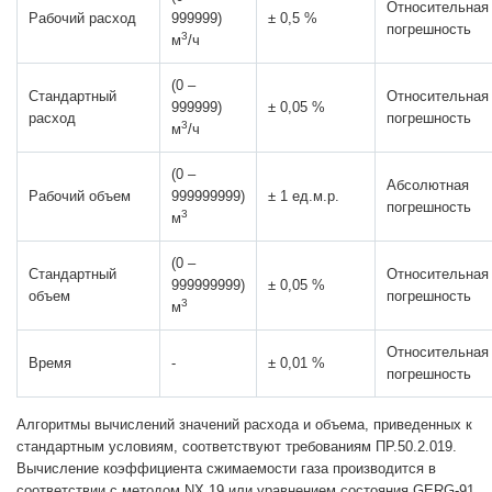
Относительная
Рабочий расход
999999)
± 0,5 %
погрешность
3
м
/ч
(0 –
Стандартный
Относительная
999999)
± 0,05 %
расход
погрешность
3
м
/ч
(0 –
Абсолютная
Рабочий объем
999999999)
± 1 ед.м.р.
погрешность
3
м
(0 –
Стандартный
Относительная
999999999)
± 0,05 %
объем
погрешность
3
м
Относительная
Время
-
± 0,01 %
погрешность
Алгоритмы вычислений значений расхода и объема, приведенных к
стандартным условиям, соответствуют требованиям ПР.50.2.019.
Вычисление коэффициента сжимаемости газа производится в
соответствии с методом NX 19 или уравнением состояния GERG-91