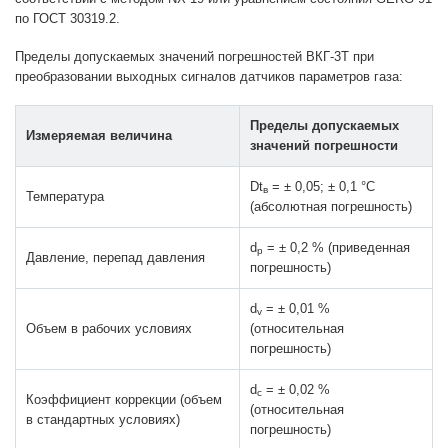
по ГОСТ 30319.2.
Пределы допускаемых значений погрешностей ВКГ-3Т при
преобразовании выходных сигналов датчиков параметров газа:
Пределы допускаемых
Измеряемая величина
значений погрешности
Dt
= ± 0,05; ± 0,1 °С
в
Температура
(абсолютная погрешность)
d
= ± 0,2 % (приведенная
р
Давление, перепад давления
погрешность)
d
= ± 0,01 %
v
Объем в рабочих условиях
(относительная
погрешность)
d
= ± 0,02 %
c
Коэффициент коррекции (объем
(относительная
в стандартных условиях)
погрешность)