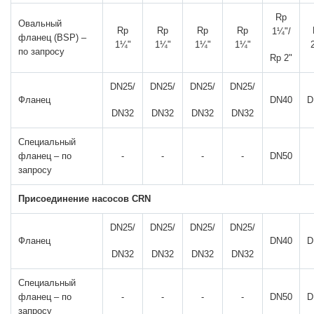
Rp
Овальный
Rp
Rp
Rp
Rp
1¼"/
фланец (BSP) –
1¼"
1¼"
1¼"
1¼"
по запросу
Rp 2"
DN25/
DN25/
DN25/
DN25/
Фланец
DN40
D
DN32
DN32
DN32
DN32
Специальный
фланец – по
-
-
-
-
DN50
запросу
Присоединение насосов CRN
DN25/
DN25/
DN25/
DN25/
Фланец
DN40
D
DN32
DN32
DN32
DN32
Специальный
фланец – по
-
-
-
-
DN50
D
запросу