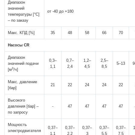
Диапазон
значений
от -40 до +180
температуры [°С]
– по заказу
Макс. КПД [%]
35
48
58
66
70
Насосы CR
Диапазон
0,3–
0,7–
1,2–
2,5–
значений подачи
5–13
9
1,1
2,4
4,5
8,5
3
[м
/ч]
Макс. давление
21
22
24
24
22
[бар]
Высокого
давления [бар] –
-
47
47
47
47
по запросу
Мощность
0,37–
0,37–
0,37–
0,37–
0,37–
1
электродвигателя
1,1
2,2
3
5,5
7,5