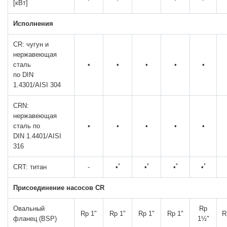
[кВт]
Исполнения
CR: чугун и
нержавеющая
сталь
•
•
•
•
•
по DIN
1.4301/AISI 304
CRN:
нержавеющая
сталь по
•
•
•
•
•
DIN 1.4401/AISI
316
*
*
*
*
CRT: титан
-
•
•
•
•
Присоединение насосов CR
Овальный
Rp
Rp 1"
Rp 1"
Rp 1"
Rp 1"
R
фланец (BSP)
1½"