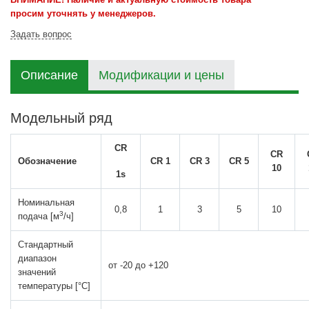
просим уточнять у менеджеров.
Задать вопрос
Описание
Модификации и цены
Модельный ряд
CR
CR
Обозначение
CR 1
CR 3
CR 5
10
1s
Номинальная
0,8
1
3
5
10
3
подача [м
/ч]
Стандартный
диапазон
от -20 до +120
значений
температуры [°С]