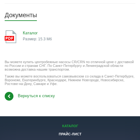
Документы
Каталог
Размер: 15.3 Мб
Вы можете купить центробежные насосы CR/CRN по отличной цене с доставкой
по России и странам СНГ. По Санкт-Петербургу и Ленинградской области
возможна доставка нашим транспортом.
Также вы можете воспользоваться самовывозом со склада в Санкт-Петербурге,
Воронеже, Екатеринбурге, Краснодаре, Нижнем Новгороде, Новосибирске,
Ростове-на-Дону, Самаре и Уфе.
Вернуться к списку
КАТАЛОГ
ПРАЙС-ЛИСТ