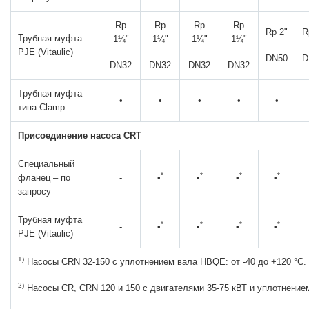
Rp
Rp
Rp
Rp
Rp 2"
R
Трубная муфта
1¼"
1¼"
1¼"
1¼"
PJE (Vitaulic)
DN50
D
DN32
DN32
DN32
DN32
Трубная муфта
•
•
•
•
•
типа Clamp
Присоединение насоса CRT
Специальный
*
*
*
*
фланец – по
-
•
•
•
•
запросу
Трубная муфта
*
*
*
*
-
•
•
•
•
PJE (Vitaulic)
1)
Насосы CRN 32-150 с уплотнением вала HBQE: от -40 до +120 °C.
2)
Насосы CR, CRN 120 и 150 с двигателями 35-75 кВТ и уплотнение