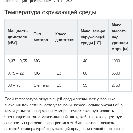
отвечающий требованиям DIN 44 082.
Температура окружающей среды
Макс.
Мощность
Макс. тем-ра
высота
Тип
Класс
двигателя
окружающей
над
мотора
двигателя
[кВт]
среды [°C]
уровнем
моря [м]
0,37 – 0,55
MG
–
+40
1000
0,75 – 22
MG
IE3
+60
3500
30 – 75
Siemens
IE3
+55
2750
Если температура окружающей среды превышает указанные
значения или если высота установки насоса больше указанной в
таблице высоты над уровнем моря, нельзя эксплуатировать
электродвигатель с максимальной нагрузкой, так как существует
опасность перегрева. Перегрев может быть вызван слишком
высокой температурой окружающей среды или низкой плотностью,