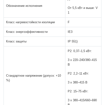
Обозначение исполнения
От 5,5 кВт и выше: V
1
Класс нагревостойкости изоляции
F
Класс энергоэффективности
IE3
Класс защиты
IP 551)
P2: 0,37–1,5 кВт:
3 х 220–240/380–415
В
P2: 2,2–11 кВт:
Стандартное напряжение (допуск: +10
%)
3 х 380–415 В
P2: 15–75 кВт:
3 х 380–415/660–690
В